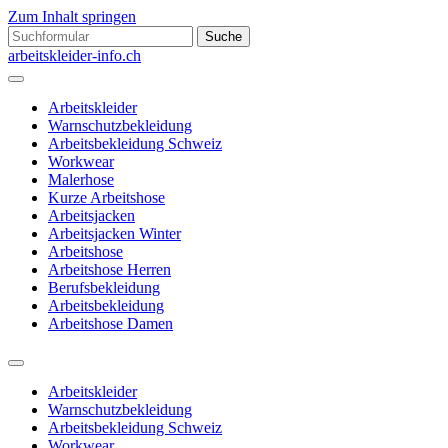
Zum Inhalt springen
Suchen
nach:
arbeitskleider-info.ch
Arbeitskleider
Warnschutzbekleidung
Arbeitsbekleidung Schweiz
Workwear
Malerhose
Kurze Arbeitshose
Arbeitsjacken
Arbeitsjacken Winter
Arbeitshose
Arbeitshose Herren
Berufsbekleidung
Arbeitsbekleidung
Arbeitshose Damen
Suchfeld
ein-/ausblenden
Arbeitskleider
Warnschutzbekleidung
Arbeitsbekleidung Schweiz
Workwear